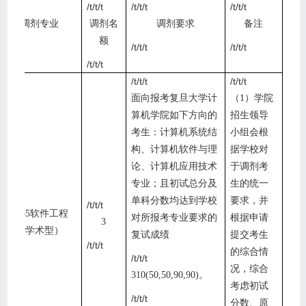
/t/t/t
/t/t/t
/t/t/t
/t/t/t
调剂专业
调剂名
调剂要求
备注
额
/t/t/t
/t/t/t
/t/t/t
/t/t/t
/t/t/t
/t/t/t
面向报考复旦大学计
（
1
）学院
算机学院如下方向的
招生领导
考生：计算机系统结
小组会根
构、计算机软件与理
据学校对
论、计算机应用技术
于调剂考
专业；且初试总分及
生的统一
/t/t/t
单科分数均达到学校
要求，并
/t/t/t
0835
软件工程
对所
报考专业
要求的
根据申请
3
（学术型）
复试成绩
提交考生
/t/t/t
的综合情
/t/t/t
/t/t/t
况，综合
310(50,50,90,90)
。
考虑初试
/t/t/t
分数、原