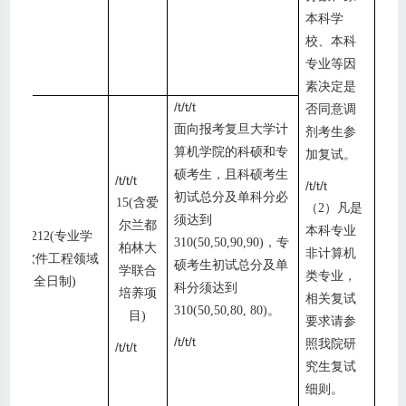
本科学
校、本科
专业等因
素决定是
/t/t/t
否同意调
面向报考复旦大学计
剂考生参
算机学院的科硕和专
加复试。
硕考生，且科硕考生
/t/t/t
/t/t/t
初试总分及单科分必
15(
含爱
（
2
）凡是
/t/t/t
须达到
尔兰都
本科专业
085212(
专业学
310(50,50,90,90)
，专
柏林大
非计算机
位
)
软件工程领域
硕
考生初试总分及单
学联合
类专业，
(
全日制
)
科分须达到
培养项
相关复试
310(50,50,80, 80)
。
/t/t/t
目
)
要求请参
/t/t/t
照我院研
/t/t/t
究生复试
细则。